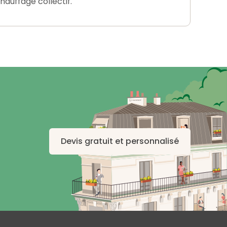
auffage collectif.
Devis gratuit et personnalisé