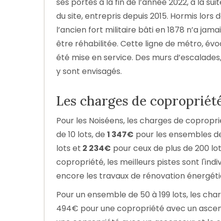
ses portes à la fin de l’année 2022, à la s
du site, entrepris depuis 2015. Hormis lor
l’ancien fort militaire bâti en 1878 n’a jamai
être réhabilitée. Cette ligne de métro, év
été mise en service. Des murs d’escalades,
y sont envisagés.
Les charges de copropriété
Pour les Noiséens, les charges de copropr
de 10 lots, de
1 347€
pour les ensembles de 
lots et
2 234€
pour ceux de plus de 200 lot
copropriété, les meilleurs pistes sont l'ind
encore les travaux de rénovation énergéti
Pour un ensemble de 50 à 199 lots, les ch
494€ pour une copropriété avec un ascense