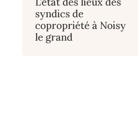
L’état des lieux des
syndics de
copropriété à Noisy
le grand