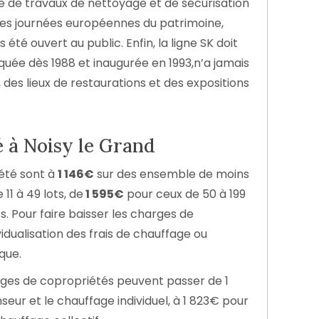
uite de travaux de nettoyage et de sécurisation
s des journées européennes du patrimoine,
s été ouvert au public. Enfin, la ligne SK doit
oquée dès 1988 et inaugurée en 1993,n’a jamais
 des lieux de restaurations et des expositions
 à Noisy le Grand
iété sont à
1 146€
sur des ensemble de moins
11 à 49 lots, de
1 595€
pour ceux de 50 à 199
s. Pour faire baisser les charges de
ividualisation des frais de chauffage ou
que.
arges de copropriétés peuvent passer de 1
ur et le chauffage individuel, à 1 823€ pour