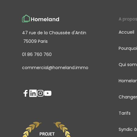
A propo
Accueil
47 rue de la Chaussée d'Antin
75009 Paris
Pourquo
01 86 760 760
Qui som
commercial@homeland.immo
Homelan
Changer
Tarifs
Syndic à