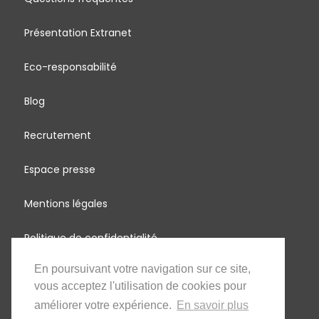
Présentation Extranet
Eco-responsabilité
Blog
Recrutement
Espace presse
Mentions légales
Politique de confidentialité
En poursuivant votre navigation sur ce site,
MadagascArbres
vous acceptez l'utilisation de cookies pour
Partage d'énergie renouvelable
améliorer votre expérience.
En savoir plus