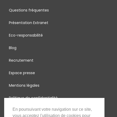
Questions fréquentes
Présentation Extranet
Eco-responsabilité
Blog
Recrutement
Espace presse
Mentions légales
Politique de confidentialité
En poursuivant votre navigation sur ce site,
MadagascArbres
vous acceptez l'utilisation de cookies pour