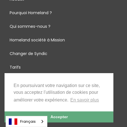
Pourquoi Homeland ?
Qui sommes-nous ?
Homeland société à Mission
Changer de Syndic
Tarifs
Syndic à Bruxelles
En poursuivant votre navigation sur ce site,
vous acceptez l'utilisation de cookies pour
Syndics en France
améliorer votre expérience.
En savoir plus
Syndic à Paris
Accepter
Français