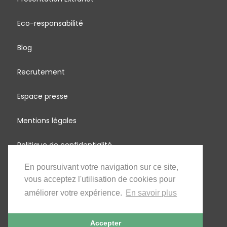
Eco-responsabilité
Blog
Recrutement
Espace presse
Mentions légales
Politique de confidentialité
En poursuivant votre navigation sur ce site,
MadagascArbres
vous acceptez l'utilisation de cookies pour
Partage d'énergie renouvelable
améliorer votre expérience.
En savoir plus
Accepter