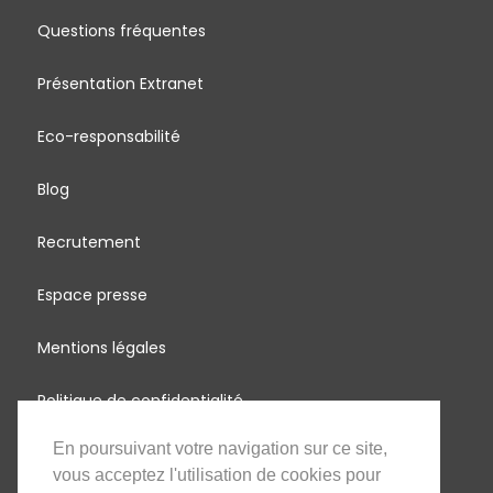
Questions fréquentes
Présentation Extranet
Eco-responsabilité
Blog
Recrutement
Espace presse
Mentions légales
Politique de confidentialité
En poursuivant votre navigation sur ce site,
MadagascArbres
vous acceptez l'utilisation de cookies pour