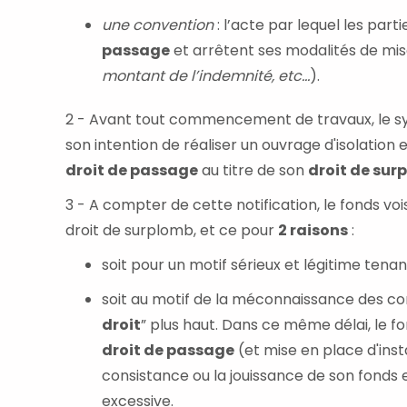
une convention
: l’acte par lequel les part
passage
et arrêtent ses modalités de mi
montant de l’indemnité, etc...
).
2 - Avant tout commencement de travaux, le synd
son intention de réaliser un ouvrage d'isolation
droit de passage
au titre de son
droit de sur
3 - A compter de cette notification, le fonds voi
droit de surplomb, et ce pour
2 raisons
:
soit pour un motif sérieux et légitime tenan
soit au motif de la méconnaissance des con
droit
” plus haut. Dans ce même délai, le fo
droit de passage
(et mise en place d'insta
consistance ou la jouissance de son fonds
excessive.