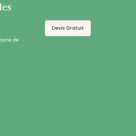
des
Devis Gratuit
rbone de